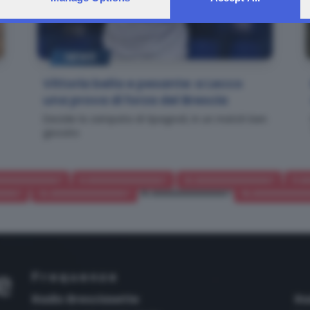
NEWS
Vittoria bella e pesante: a Lecco
una prova di forza del Brescia
Decide la zampata di Spagnoli, in un match ben
giocato
66666666667
9.6666666666667
10.6666666666667
11.
6667
14.6666666666667
15.6666666666667
16.666666666
Frequenze
Radio Bresciasette
Ra