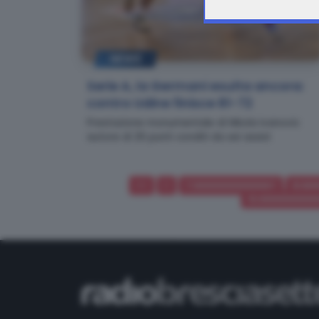
NEWS
Serie A, la Germani esulta ancora:
contro Udine finisce 81-72
Prestazione monumentale di Nikola Ivanovic
autore di 26 punti conditi da sei assist
<<
<
7.6666666666667
8.66
13.666666666