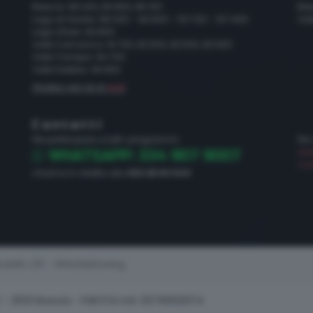
Brescia: 89.200, 94.800, 95.100
Bre
Lago di Garda: 89.000 - 94.600 - 101.700 - 107.400
Val
Lago d'Iseo: 93.800
Valle Camonica: 91.700, 92.500, 93.500, 93.900
Valle Trompia: 94.700
Valle Sabbia: 94.800
FRUIBILE ANCHE IN
DAB
Contatti
Per partecipare a tutti i programmi:
Per
dir
WHATSAPP: 334 907 9007
mar
chiama in diretta allo
030 28 84 544
dello 231 - Whistleblowing
2 – 25121 Brescia - PARTITA IVA: 00790530174