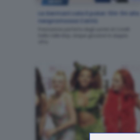
NEWS
La Germani cala il poker: 104-94 alla
neopromossa Cantù
Prestazione perfetta degli uomini di Cotelli:
Della Valle Mvp, cinque giocatori in doppia
cifra.