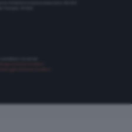
scia, hinterland e bassa bresciana: 89.000
le Trompia: 101.650
 contattarci via email:
etta@radiobresciasette.it
keting@radiobresciasette.it