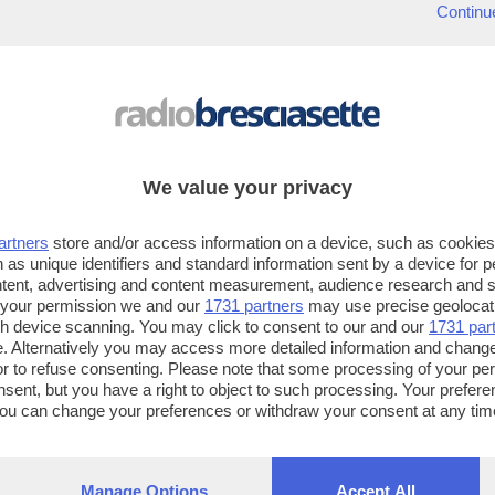
Continu
NEWS
I bresciani Mattia Stanga e Steven
Basalari a "Pechino Express"
I due, in coppia rispettivamente con Elisa Maino
e Viviana Vizzini, parteciperanno come
We value your privacy
concorrenti
artners
store and/or access information on a device, such as cookie
 as unique identifiers and standard information sent by a device for 
ntent, advertising and content measurement, audience research and 
 your permission we and our
1731 partners
may use precise geolocat
ugh device scanning. You may click to consent to our and our
1731 par
. Alternatively you may access more detailed information and chang
or to refuse consenting. Please note that some processing of your p
nsent, but you have a right to object to such processing. Your preferen
You can change your preferences or withdraw your consent at any time
ng the
privacy policy
button at the bottom of the webpage.
Manage Options
Accept All