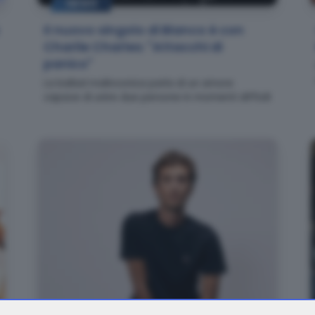
NEWS
Il nuovo singolo di Blanco è con
Charlie Charles: "Attacchi di
panico"
La ballad malinconica parla di un amore
capace di unire due persone in momenti difficili