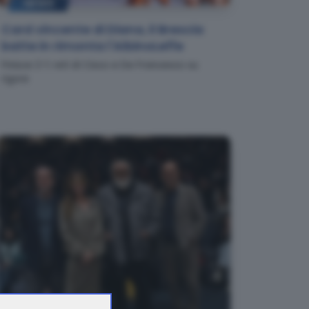
NEWS
Card vincente di Diana, il Brescia
batte in rimonta l'AlbinoLeffe
Finisce 2-1: reti di Cisco e De Francesco su
rigore