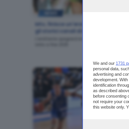
NEWS
Mtv, finisce un'era: in Uk chiudono
gli storici canali di musica
L'emittente spegnerà le trasmissioni nel Regno
Unito a fine 2025
We and our
1731 p
personal data, such
advertising and co
development. With
identification thro
as described above
before consenting 
not require your co
this website only. 
this site and clicki