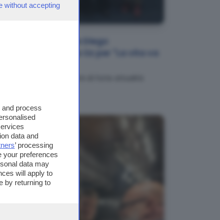
e without accepting
NEWS
Virginia Raffaele e Diego
Abatantuono alla Oz per "La vita va
così"
La pellicola affronta temi di forte attualità
s and process
personalised
services
ion data and
tners
’ processing
e your preferences
ersonal data may
ces will apply to
 by returning to