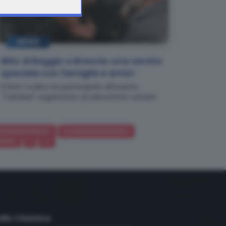
NEWS
Blitz di Baggio a Brescia: una serata
speciale con famiglia e amici
Il Divin Codino ha partecipato all'evento
"Calvisius" organizzato al Laboratorio Lanzani
6666666666667
12.6666666666667
6667
>
>>
dio Classica