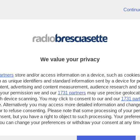
Continu
NEWS
È morto Peppino Di Capri: aveva 87
anni
Il cantante se n'è andato nella sua amata
Capri, a Villa Castiglione, dopo una lunga
We value your privacy
malattia
artners
store and/or access information on a device, such as cookie
 as unique identifiers and standard information sent by a device for 
ntent, advertising and content measurement, audience research and 
 your permission we and our
1731 partners
may use precise geolocat
ugh device scanning. You may click to consent to our and our
1731 par
. Alternatively you may access more detailed information and chang
or to refuse consenting. Please note that some processing of your p
nsent, but you have a right to object to such processing. Your preferen
You can change your preferences or withdraw your consent at any time
ng the
privacy policy
button at the bottom of the webpage.