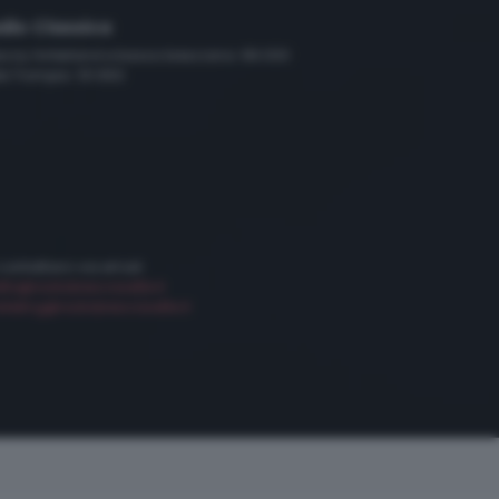
dio Classica
scia, hinterland e bassa bresciana: 89.000
le Trompia: 101.650
 contattarci via email:
etta@radiobresciasette.it
keting@radiobresciasette.it