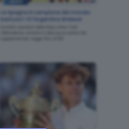
NEWS
La Spagna è campione del mondo:
battuta 1-0 l'Argentina di Messi
Dominio assoluto della Roja a New York:
l'Albiceleste, rimasta in dieci poco prima dei
supplementari, regge fino al 106'