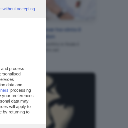
e without accepting
NEWS
Tennis, Jannik Sinner ha vinto il
torneo di Wimbledon
Il tennista italiano ha sconfitto in finale il
tedesco Zverev in quattro set
s and process
personalised
services
ion data and
tners
’ processing
e your preferences
ersonal data may
ces will apply to
 by returning to