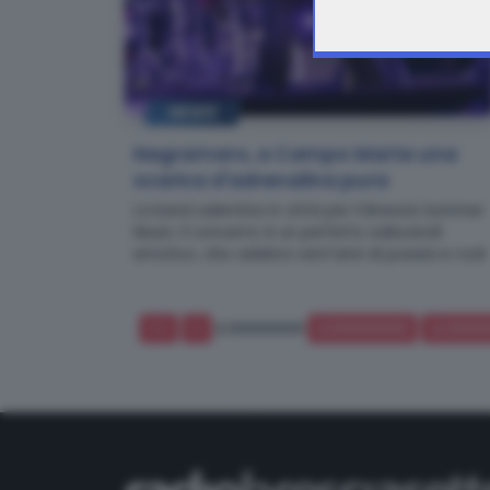
NEWS
Negramaro, a Campo Marte una
scarica d'adrenalina pura
La band salentina in città per il Brescia Summer
Music: il concerto è un perfetto saliscendi
emotivo, che celebra vent'anni di poesia e rock
<<
<
2.11111111111111
3.11111111111111
4.11111111