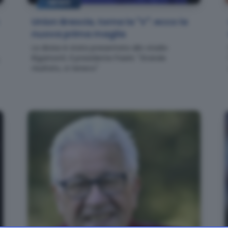
NEWS
Union Brescia, torna la "V": ecco la
nuova prima maglia
La divisa è stata presentata allo stadio
Rigamonti. Il presidente Pasini: "Grande
risultato, ci tenevo"