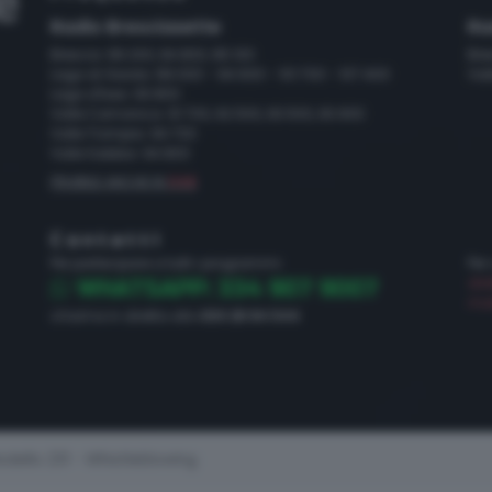
Radio Bresciasette
Ra
Brescia: 89.200, 94.800, 95.100
Bre
Lago di Garda: 89.000 - 94.600 - 101.700 - 107.400
Val
Lago d'Iseo: 93.800
Valle Camonica: 91.700, 92.500, 93.500, 93.900
Valle Trompia: 94.700
Valle Sabbia: 94.800
FRUIBILE ANCHE IN
DAB
Contatti
Per partecipare a tutti i programmi:
Per
dir
WHATSAPP: 334 907 9007
mar
chiama in diretta allo
030 28 84 544
dello 231 - Whistleblowing