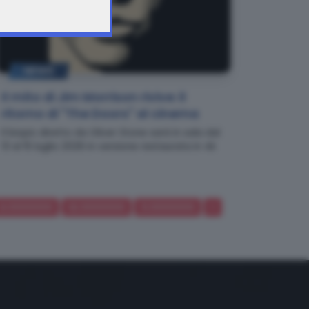
NEWS
Il mito di Jim Morrison rivive: il
ritorno di "The Doors" al cinema
Il biopic diretto da Oliver Stone sarà in sala dal
13 al 15 luglio 2026 in versione restaurata in 4k
9.1111111111111
10.1111111111111
11.1111111111111
>