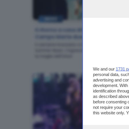
NEWS
Il ritorno a casa di Frah Quintale: a
Campo Marte due ore di emozioni
Il cantante bresciano si è esibito al Brescia
Summer Music. L'ingresso sul palco sventolando
la maglia dell'Union
We and our
1731 p
personal data, such
advertising and co
development. With
identification thro
as described above
before consenting 
not require your co
this website only. 
this site and clicki