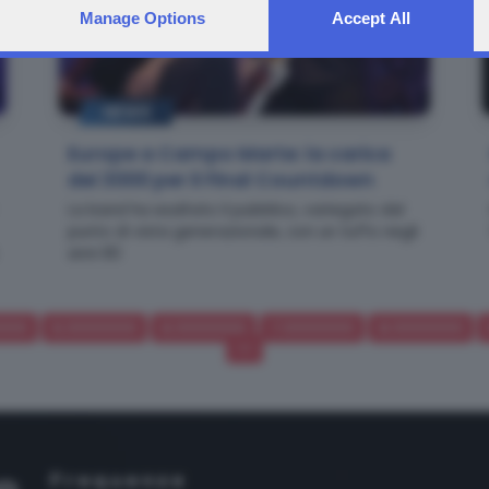
Manage Options
Accept All
NEWS
Europe a Campo Marte: la carica
dei 3000 per il Final Countdown
La band ha esaltato il pubblico, variegato dal
punto di vista generazionale, con un tuffo negli
anni 80
11111
5.1111111111111
6.1111111111111
7.1111111111111
8.1111111111111
>>
Frequenze