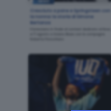
NEWS
Cresciuto a pane e Springsteen con
la nonna: la storia di Simone
Bertanza
Il bresciano in finale al contest dedicato al Boss
e l'1 agosto a Soiano Blues con la compagna
Roberta Finocchiaro