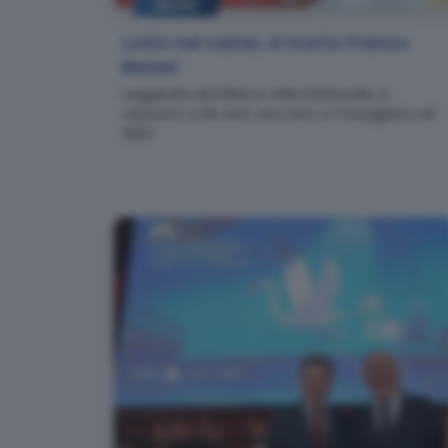
NEWS
Lutto nel calcio, è morto Franco
Baresi
Leggenda del Milan e della Nazionale, è
mancato a 66 anni: era nato a Travagliato nel
1960