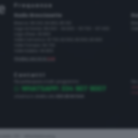
Frequenze
Radio Bresciasette
Ra
Brescia: 89.200, 94.800, 95.100
Bre
Lago di Garda: 89.000 - 94.600 - 101.700 - 107.400
Val
Lago d'Iseo: 93.800
Valle Camonica: 91.700, 92.500, 93.500, 93.900
Valle Trompia: 94.700
Valle Sabbia: 94.800
FRUIBILE ANCHE IN
DAB
Contatti
Per partecipare a tutti i programmi:
Per
dir
WHATSAPP: 334 907 9007
mar
chiama in diretta allo
030 28 84 544
dello 231 - Whistleblowing