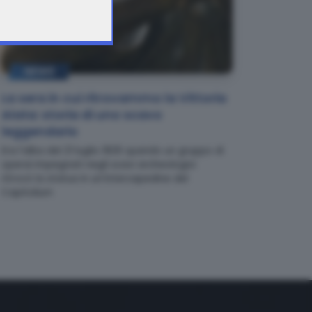
NEWS
La sera in cui ritrovammo la Vittoria
Alata: storia di uno scavo
leggendario
Era l'alba del 21 luglio 1826 quando un gruppo di
operai impegnati negli scavi archeologici
ritrovò la statua in un'intercapedine del
Capitolium