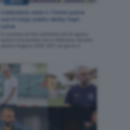
NEWS
Calendario serie C: l'Union parte
con il Carpi, subito derby Ospi-
Lume
Si comincia nel fine settimana del 23 agosto:
quattro le bresciane che si sfideranno durante
questa stagione 2026-2027 nel girone A