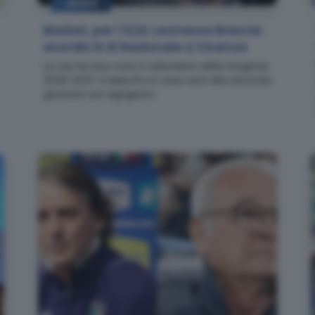
NEWS
Basket, per l'A2A Leonessa Brescia
esordio in B Nazionale a Vicenza
La Lnp ha reso noto il calendario della stagione
2026-2027: il debutto in casa sarà alla seconda
giornata con Agrigento