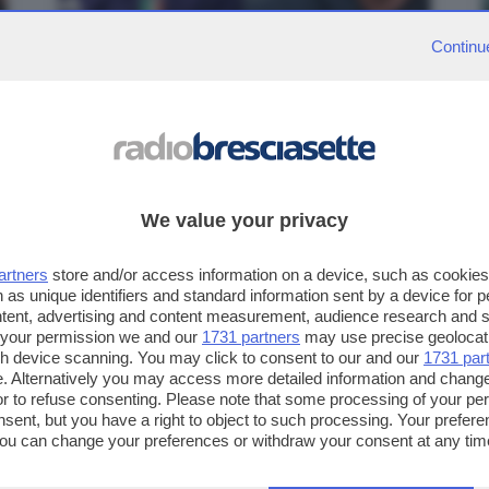
Continu
NEWS
Roberto Mancini è il nuovo ct
dell'Italia, Ranieri sarà il dt
Il presidente federale Giovanni Malagò l'ha
annunciato durante il Consiglio
We value your privacy
artners
store and/or access information on a device, such as cookie
 as unique identifiers and standard information sent by a device for 
ntent, advertising and content measurement, audience research and 
 your permission we and our
1731 partners
may use precise geolocat
ugh device scanning. You may click to consent to our and our
1731 par
. Alternatively you may access more detailed information and chang
or to refuse consenting. Please note that some processing of your p
nsent, but you have a right to object to such processing. Your preferen
You can change your preferences or withdraw your consent at any time
ng the
privacy policy
button at the bottom of the webpage.