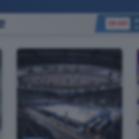
B
ON AIR