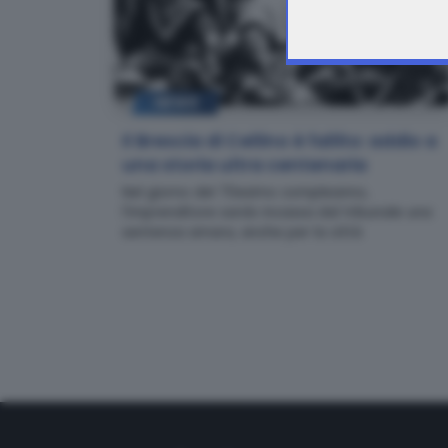
NEWS
Il Brescia di Cellino è fallito: addio a
una storia ultra centenaria
Nel giorno del 70esimo compleanno,
l'imprenditore sardo incassa dal tribunale una
sentenza amara, anche per la città