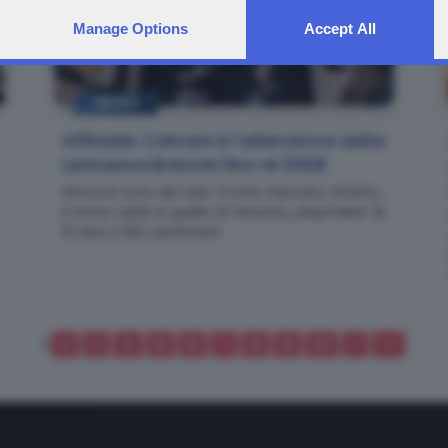
Manage Options
Accept All
NEWS
Ufficiale: Calvani è l'allenatore della
Leonessa Brescia fino al 2028
Arriva la nota del club. Fronte mercato, intanto,
il nome caldo è quello di Vencato, playmaker di
31 anni e 194 centimetri
1
2
3
4
5
6
7
8
9
10
>
>>