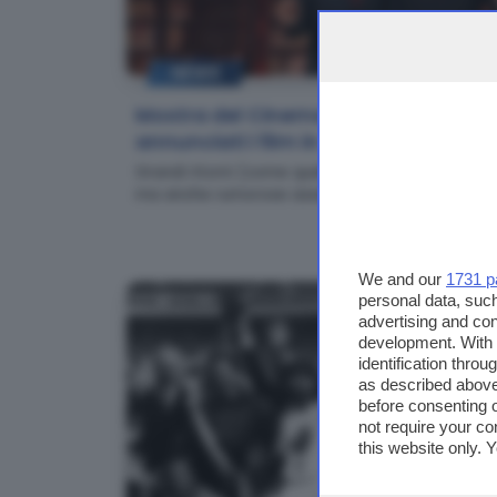
NEWS
Mostra del Cinema di Venezia:
annunciati i film in concorso
Grandi ritorni (come quello di Nanni Moretti),
ma anche rumorose assenze
We and our
1731 p
personal data, such
advertising and co
development. With
identification thro
as described above
before consenting 
not require your co
this website only. 
this site and clicki