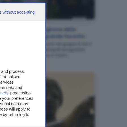
e without accepting
NEWS
Serie C, ufficiale il girone delle
bresciane: Union grande favorita
Reggiana e Spezia finiscono nel gruppo B. Per il
Brescia, sulla carta, le principali antagoniste
saranno Cittadella, Lecco e Trento
s and process
personalised
services
ion data and
tners
’ processing
e your preferences
ersonal data may
ces will apply to
 by returning to