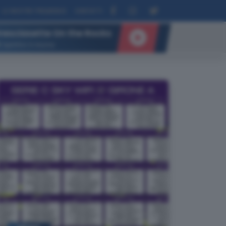
LE NOSTRE FREQUENZE
CONTATTI
resciasette On the Rocks
L'aperitivo in musica