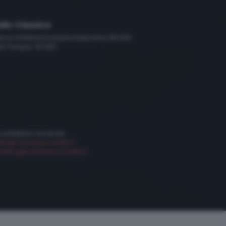
dio Classica
scia, hinterland e bassa bresciana: 89.000
le Trompia: 101.650
 contattarci via email:
etta@radiobresciasette.it
keting@radiobresciasette.it