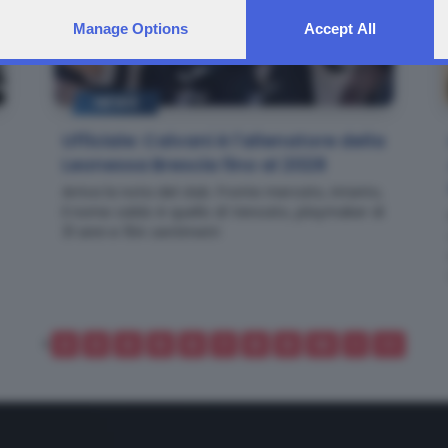
Manage Options
Accept All
NEWS
Ufficiale: Calvani è l'allenatore della
Leonessa Brescia fino al 2028
Arriva la nota del club. Fronte mercato, intanto,
il nome caldo è quello di Vencato, playmaker di
31 anni e 194 centimetri
1
2
3
4
5
6
7
8
9
10
>
>>