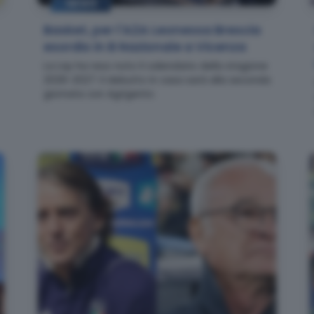
NEWS
Basket, per l'A2A Leonessa Brescia
esordio in B Nazionale a Vicenza
La Lnp ha reso noto il calendario della stagione
2026-2027: il debutto in casa sarà alla seconda
giornata con Agrigento