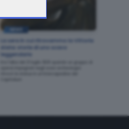
NEWS
La sera in cui ritrovammo la Vittoria
Alata: storia di uno scavo
leggendario
Era l'alba del 21 luglio 1826 quando un gruppo di
operai impegnati negli scavi archeologici
ritrovò la statua in un'intercapedine del
Capitolium