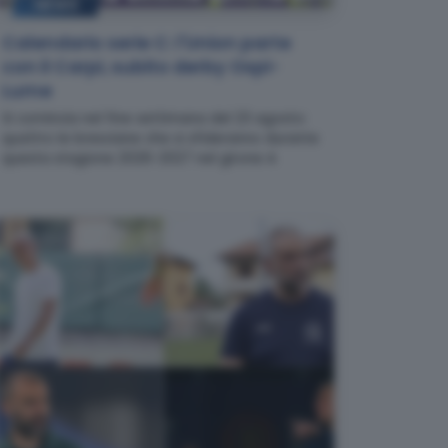
NEWS
Calendario serie C: l'Union parte
con il Carpi, subito derby Ospi-
Lume
Si comincia nel fine settimana del 23 agosto:
quattro le bresciane che si sfideranno durante
questa stagione 2026-2027 nel girone A