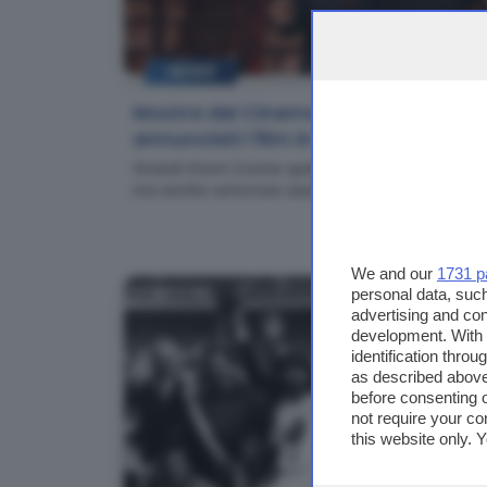
NEWS
Mostra del Cinema di Venezia:
annunciati i film in concorso
Grandi ritorni (come quello di Nanni Moretti),
ma anche rumorose assenze
We and our
1731 p
personal data, such
advertising and co
development. With
identification thro
as described above
before consenting 
not require your co
this website only. 
this site and clicki