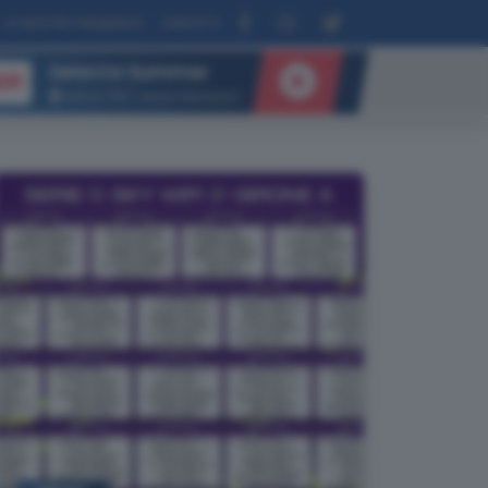
LE NOSTRE FREQUENZE
CONTATTI
Selecta Summer
IR
tutte le “Hits” senza interruzioni