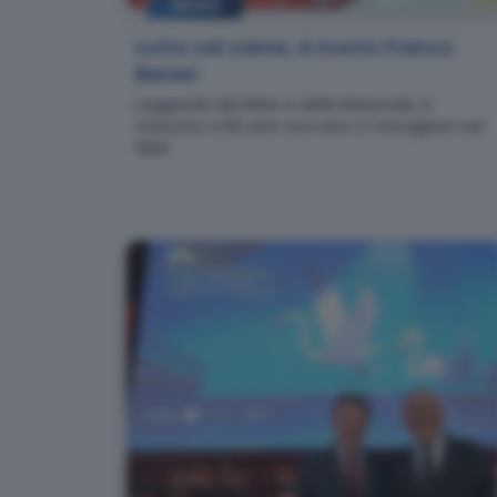
NEWS
Lutto nel calcio, è morto Franco
Baresi
Leggenda del Milan e della Nazionale, è
mancato a 66 anni: era nato a Travagliato nel
1960