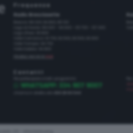
Frequenze
Radio Bresciasette
Ra
Brescia: 89.200, 94.800, 95.100
Bre
Lago di Garda: 89.000 - 94.600 - 101.700 - 107.400
Val
Lago d'Iseo: 93.800
Valle Camonica: 91.700, 92.500, 93.500, 93.900
Valle Trompia: 94.700
Valle Sabbia: 94.800
FRUIBILE ANCHE IN
DAB
Contatti
Per partecipare a tutti i programmi:
Per
dir
WHATSAPP: 334 907 9007
mar
chiama in diretta allo
030 28 84 544
dello 231 - Whistleblowing