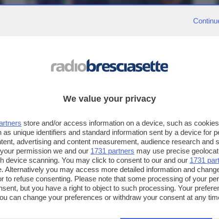
Continu
NEWS
Roberto Mancini è il nuovo ct
dell'Italia, Ranieri sarà il dt
Il presidente federale Giovanni Malagò l'ha
annunciato durante il Consiglio
We value your privacy
artners
store and/or access information on a device, such as cookie
 as unique identifiers and standard information sent by a device for 
ntent, advertising and content measurement, audience research and 
 your permission we and our
1731 partners
may use precise geolocat
ugh device scanning. You may click to consent to our and our
1731 par
. Alternatively you may access more detailed information and chang
or to refuse consenting. Please note that some processing of your p
nsent, but you have a right to object to such processing. Your preferen
You can change your preferences or withdraw your consent at any time
ng the
privacy policy
button at the bottom of the webpage.