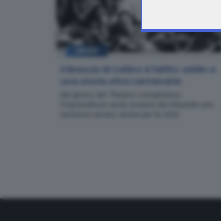
NEWS
Il Brescia di Cellino è fallito: addio a
una storia ultra centenaria
Nel giorno del 70esimo compleanno,
l'imprenditore sardo incassa dal tribunale una
sentenza amara, anche per la città