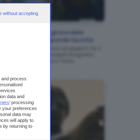
e without accepting
NEWS
Serie C, ufficiale il girone delle
bresciane: Union grande favorita
Reggiana e Spezia finiscono nel gruppo B. Per il
Brescia, sulla carta, le principali antagoniste
saranno Cittadella, Lecco e Trento
s and process
personalised
services
ion data and
tners
’ processing
e your preferences
ersonal data may
ces will apply to
 by returning to