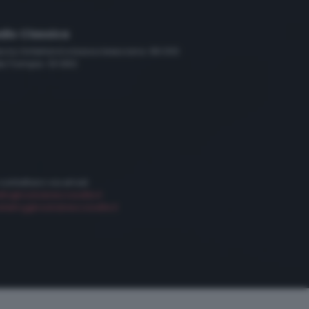
dio Classica
scia, hinterland e bassa bresciana: 89.000
le Trompia: 101.650
 contattarci via email:
etta@radiobresciasette.it
keting@radiobresciasette.it